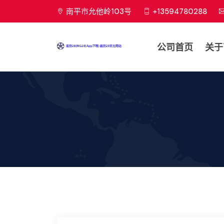
南平市允他岭103号
+13594780288
公司首页
关于