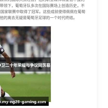
带领下，葡萄牙队多次在国际赛场上创造历史，不
欧洲国家联赛中取得了冠军。这些成就使得佩佩在葡萄
他的离去无疑是葡萄牙足球的一个时代终结。