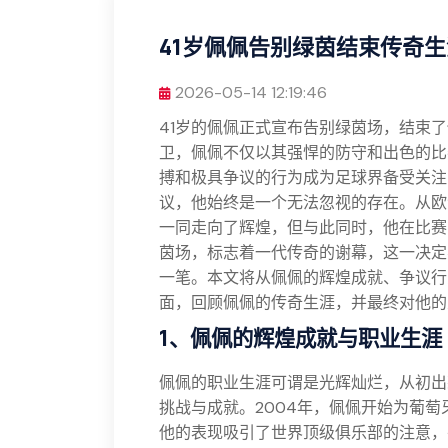
41岁佩佩告别绿茵结束传奇
2026-05-14 12:19:46
41岁的佩佩正式宣布告别绿茵场，结束
卫，佩佩不仅以其强悍的防守和出色的比
搏和极具争议的行为成为足球界备受关注
议，他始终是一个无法忽视的存在。从欧
一同走向了辉煌，但与此同时，他在比赛
茵场，标志着一代传奇的谢幕，这一决定
一笔。本文将从佩佩的辉煌成就、争议行
面，回顾佩佩的传奇生涯，并最终对他的
1、佩佩的辉煌成就与职业生涯
佩佩的职业生涯可谓是光辉灿烂，从初出
挑战与成就。2004年，佩佩开始为葡
他的表现吸引了世界顶级俱乐部的注意，