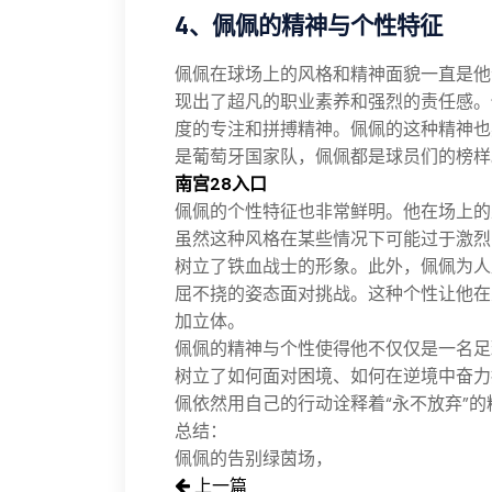
4、佩佩的精神与个性特征
佩佩在球场上的风格和精神面貌一直是他
现出了超凡的职业素养和强烈的责任感。
度的专注和拼搏精神。佩佩的这种精神也
是葡萄牙国家队，佩佩都是球员们的榜样
南宫28入口
佩佩的个性特征也非常鲜明。他在场上的
虽然这种风格在某些情况下可能过于激烈
树立了铁血战士的形象。此外，佩佩为人
屈不挠的姿态面对挑战。这种个性让他在
加立体。
佩佩的精神与个性使得他不仅仅是一名足
树立了如何面对困境、如何在逆境中奋力
佩依然用自己的行动诠释着“永不放弃”
总结：
佩佩的告别绿茵场，
上一篇