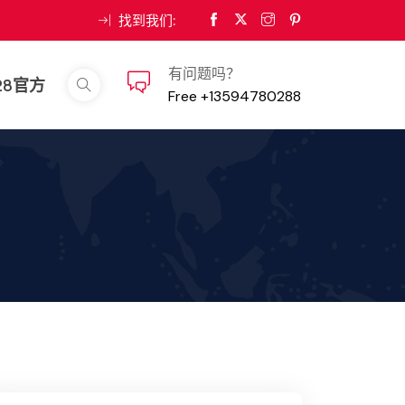
找到我们:
有问题吗？
28官方
Free +13594780288