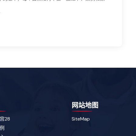
？
网站地图
宫28
SiteMap
例