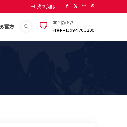
找到我们:
有问题吗？
28官方
Free +13594780288