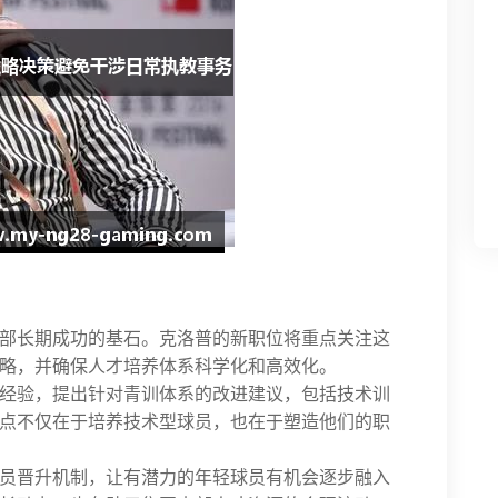
部长期成功的基石。克洛普的新职位将重点关注这
略，并确保人才培养体系科学化和高效化。
经验，提出针对青训体系的改进建议，包括技术训
点不仅在于培养技术型球员，也在于塑造他们的职
员晋升机制，让有潜力的年轻球员有机会逐步融入