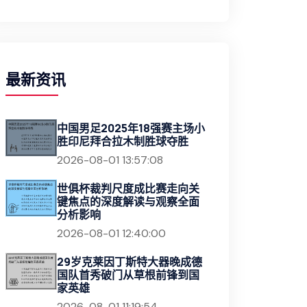
最新资讯
中国男足2025年18强赛主场小
胜印尼拜合拉木制胜球夺胜
2026-08-01 13:57:08
世俱杯裁判尺度成比赛走向关
键焦点的深度解读与观察全面
分析影响
2026-08-01 12:40:00
29岁克莱因丁斯特大器晚成德
国队首秀破门从草根前锋到国
家英雄
2026-08-01 11:19:54