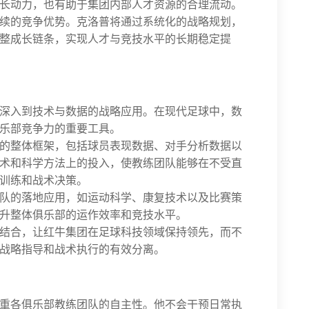
长动力，也有助于集团内部人才资源的合理流动。
续的竞争优势。克洛普将通过系统化的战略规划，
整成长链条，实现人才与竞技水平的长期稳定提
深入到技术与数据的战略应用。在现代足球中，数
乐部竞争力的重要工具。
的整体框架，包括球员表现数据、对手分析数据以
术和科学方法上的投入，使教练团队能够在不受直
训练和战术决策。
队的落地应用，如运动科学、康复技术以及比赛策
升整体俱乐部的运作效率和竞技水平。
结合，让红牛集团在足球科技领域保持领先，而不
战略指导和战术执行的有效分离。
重各俱乐部教练团队的自主性。他不会干预日常执