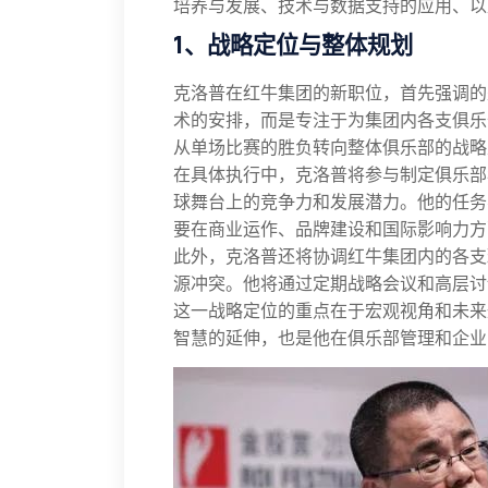
培养与发展、技术与数据支持的应用、以
1、战略定位与整体规划
克洛普在红牛集团的新职位，首先强调的
术的安排，而是专注于为集团内各支俱乐
从单场比赛的胜负转向整体俱乐部的战略
在具体执行中，克洛普将参与制定俱乐部
球舞台上的竞争力和发展潜力。他的任务
要在商业运作、品牌建设和国际影响力方
此外，克洛普还将协调红牛集团内的各支
源冲突。他将通过定期战略会议和高层讨
这一战略定位的重点在于宏观视角和未来
智慧的延伸，也是他在俱乐部管理和企业