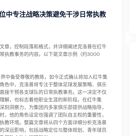
位中专注战略决策避免干涉日常执教
文章，控制段落和格式，并详细阐述克洛普在红牛
常执教事务的内容。以下是文章示例（约3000
世界中备受尊敬的教练，如今正式确认将加入红牛集
角色中，克洛普将专注于整体足球发展策略、俱乐
直接干预各支球队的日常执教事务。这一决定不仅
理解，也标志着他职业生涯的新阶段。在红牛集
深刻洞察力，为集团内多家俱乐部提供战略指导，
时，他的角色设定也强调了团队自主权的重要性，
执教环境。整篇文章将从四个方面详细分析克洛普
的深远影响，包括战略定位与整体规划、青年球员