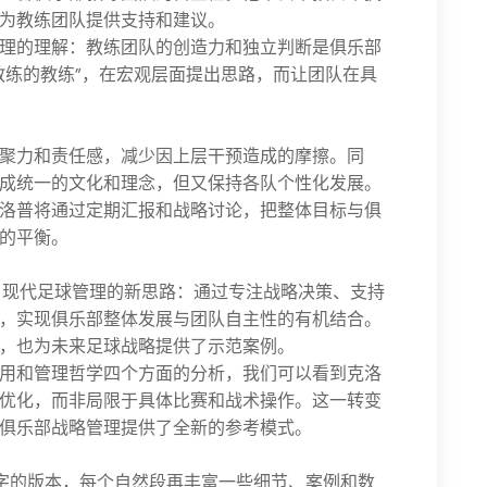
为教练团队提供支持和建议。
理的理解：教练团队的创造力和独立判断是俱乐部
教练的教练”，在宏观层面提出思路，而让团队在具
聚力和责任感，减少因上层干预造成的摩擦。同
成统一的文化和理念，但又保持各队个性化发展。
洛普将通过定期汇报和战略讨论，把整体目标与俱
的平衡。
了现代足球管理的新思路：通过专注战略决策、支持
，实现俱乐部整体发展与团队自主性的有机结合。
，也为未来足球战略提供了示范案例。
用和管理哲学四个方面的分析，我们可以看到克洛
优化，而非局限于具体比赛和战术操作。这一转变
俱乐部战略管理提供了全新的参考模式。
0字的版本，每个自然段再丰富一些细节、案例和数