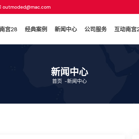
outmoded@mac.com
南宫28
经典案例
新闻中心
公司服务
互动南宫
新闻中心
首页
-
新闻中心