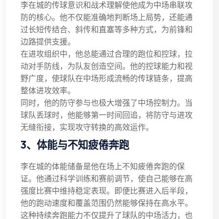
李在城的传球意识和战术理解使他成为中场串联攻
防的核心。他不仅能准确地判断场上局势，还能通
过长短传结合、斜传和直塞等多种方式，为前锋和
边路提供支援。
在进攻组织中，他总能通过合理的跑位和控球，拉
动对手防线，为队友创造空间。他的控球能力和视
野广度，使球队在中场形成流畅的传球链条，提高
整体进攻效率。
同时，他的防守参与也极大增强了中场控制力。当
球队丢球时，他能够第一时间回追，将防守与进攻
无缝衔接，实现攻守转换的高效运作。
3、体能与不知疲倦奔跑
李在城的体能储备是他在场上不知疲倦奔跑的保
证。他通过科学训练和赛前调节，使自己能够在高
强度比赛中维持稳定表现。即便比赛进入后半段，
他的跑动速度和覆盖范围仍然能够保持在高水平。
这种持续奔跑能力不仅提升了球队的中场活力，也