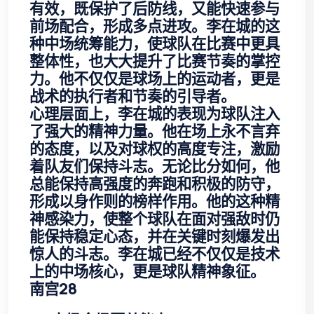
有效，既保护了后防线，又能快速参与
前场配合，形成多点进攻。李在城的这
种中场统筹能力，使球队在比赛中更具
整体性，也大大提升了比赛节奏的掌控
力。他不仅仅是球场上的运动者，更是
战术的执行者和节奏的引导者。
心理层面上，李在城的表现为球队注入
了强大的精神力量。他在场上永不言弃
的态度，以及对球权的高度专注，激励
着队友们保持斗志。无论比分如何，他
总能保持高强度的奔跑和积极的防守，
形成以身作则的榜样作用。他的这种精
神感染力，使整个球队在面对强敌时仍
能保持稳定心态，并在关键时刻爆发出
惊人的斗志。李在城已经不仅仅是技术
上的中场核心，更是球队精神象征。
南宫28