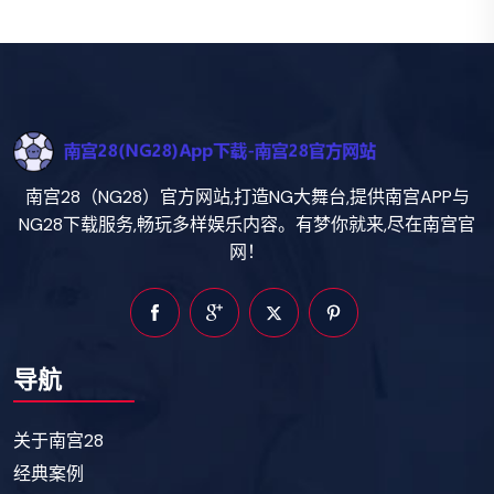
南宫28（NG28）官方网站,打造NG大舞台,提供南宫APP与
NG28下载服务,畅玩多样娱乐内容。有梦你就来,尽在南宫官
网！
导航
关于南宫28
经典案例