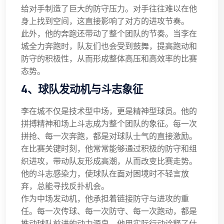
给对手制造了巨大的防守压力。对手往往难以在他
身上找到空间，这直接影响了对方的进攻节奏。
此外，他的奔跑还带动了整个团队的节奏。当李在
城全力奔跑时，队友们也会受到鼓舞，提高跑动和
防守的积极性，从而形成整体高压和高效率的比赛
态势。
4、球队发动机与斗志象征
李在城不仅是技术型中场，更是精神型球员。他的
拼搏精神和场上斗志成为整个团队的象征。每一次
拼抢、每一次奔跑，都是对球队士气的直接激励。
在比赛关键时刻，他常常能够通过积极的防守和组
织进攻，带动队友形成高潮，从而改变比赛走势。
他的斗志感染力，使球队在面对困境时不轻言放
弃，总能寻找反扑机会。
作为中场发动机，他承担着链接防守与进攻的重
任。每一次传球、每一次防守、每一次跑动，都是
推动球队前进的动力源泉。他用实际行动诠释了什