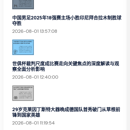
中国男足2025年18强赛主场小胜印尼拜合拉木制胜球
夺胜
2026-08-01 13:57:08
世俱杯裁判尺度成比赛走向关键焦点的深度解读与观
察全面分析影响
2026-08-01 12:40:00
29岁克莱因丁斯特大器晚成德国队首秀破门从草根前
锋到国家英雄
2026-08-01 11:19:54