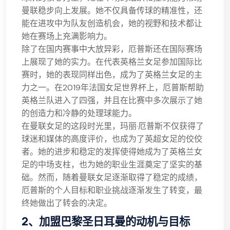
曼联稳步向上发展。她不仅具备传球的精准性，还
能在进攻中为队友创造机会，她的视野和技术都让
她在赛场上充满影响力。
除了在国内赛事中大放异彩，厄普斯还在国际赛场
上展现了她的实力。在代表英格兰女足参加国际比
赛时，她的表现同样出色，成为了英格兰女足的主
力之一。在2019年法国女足世界杯上，厄普斯帮助
英格兰队进入了四强，并且在比赛中多次展示了她
的创造力和冷静的处理球能力。
在曼联女足的这段时光里，玛丽·厄普斯不仅获得了
球迷和媒体的高度评价，也成为了英超女足的佼佼
者。她的进步和稳定的发挥使得她成为了英格兰女
足的中场支柱，也为她的职业生涯奠定了坚实的基
础。然而，随着曼联女足逐渐取得了稳定的成绩，
厄普斯的个人目标和职业挑战逐渐发生了转变，最
终她做出了转会的决定。
2、加盟巴黎圣日耳曼的动机与目标