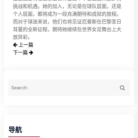
挑战和机遇。她的加入，无论是在球队层面，还是
个人层面，都将成为一段充满期待和成就的旅程。
而对于球迷来说，他们也将见证厄普斯在巴黎圣日
耳曼的全新征程，期待她继续在世界女足舞台上大
放异彩。
上一篇
下一篇
导航