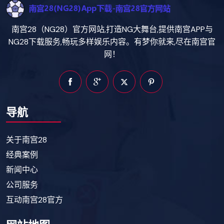
南宫28（NG28）官方网站,打造NG大舞台,提供南宫APP与
NG28下载服务,畅玩多样娱乐内容。有梦你就来,尽在南宫官
网！
导航
关于南宫28
经典案例
新闻中心
公司服务
互动南宫28官方