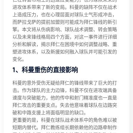
进攻体系带来了新的变局。科曼的缺阵不仅在战术
上造成压力，也在心理层面对球队士气形成冲击，
而萨拉戈萨的提前加盟则可能成为拜仁锋线的新引
擎。本文将从伤病影响、球队战术调整、转会策略
以及未来锋线格局四个方面，对这一事件进行详细
分析和解读，揭示拜仁在困境中如何调整战略、重
塑进攻体系，以及新援如何融入球队并可能引发的
变化。
1、科曼重伤的直接影响
科曼的意外受伤无疑给拜仁的锋线带来了巨大的打
击。作为球队的主力边锋，科曼不仅在进攻端具备
速度与突破能力，他的传中和射门精准度也一直是
拜仁攻击的重要支点。失去他意味着球队在边路突
破和中路支援上将面临明显的缺口。
更重要的是，科曼在球队战术体系中的角色难以被
短期内替代。拜仁教练组长期依赖他的边路牵制作