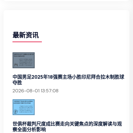
最新资讯
中国男足2025年18强赛主场小胜印尼拜合拉木制胜球
夺胜
2026-08-01 13:57:08
世俱杯裁判尺度成比赛走向关键焦点的深度解读与观
察全面分析影响