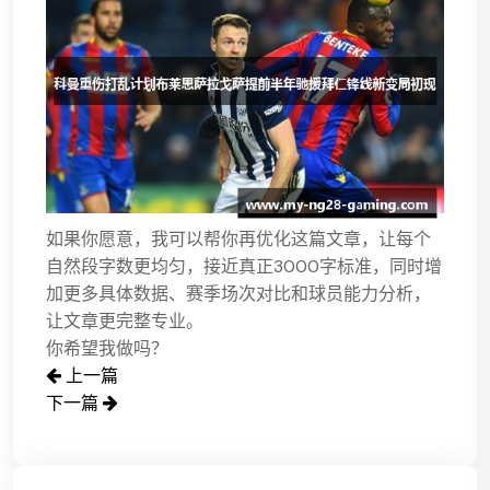
如果你愿意，我可以帮你再优化这篇文章，让每个
自然段字数更均匀，接近真正3000字标准，同时增
加更多具体数据、赛季场次对比和球员能力分析，
让文章更完整专业。
你希望我做吗？
上一篇
下一篇