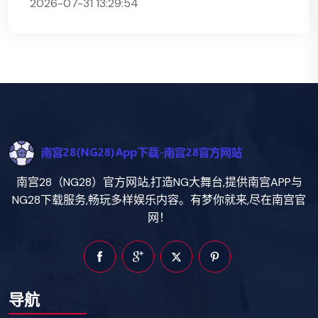
2026-07-31 13:29:54
南宫28（NG28）官方网站,打造NG大舞台,提供南宫APP与
NG28下载服务,畅玩多样娱乐内容。有梦你就来,尽在南宫官
网！
导航