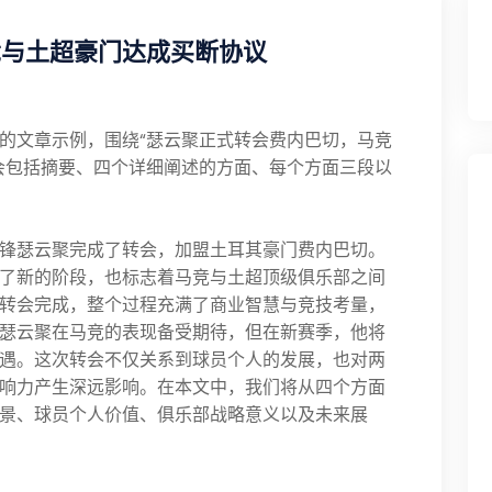
竞与土超豪门达成买断协议
的文章示例，围绕“瑟云聚正式转会费内巴切，马竞
会包括摘要、四个详细阐述的方面、每个方面三段以
锋瑟云聚完成了转会，加盟土耳其豪门费内巴切。
了新的阶段，也标志着马竞与土超顶级俱乐部之间
转会完成，整个过程充满了商业智慧与竞技考量，
瑟云聚在马竞的表现备受期待，但在新赛季，他将
遇。这次转会不仅关系到球员个人的发展，也对两
响力产生深远影响。在本文中，我们将从四个方面
景、球员个人价值、俱乐部战略意义以及未来展