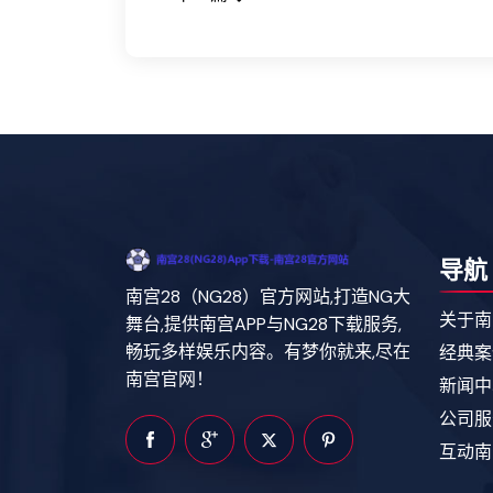
导航
南宫28（NG28）官方网站,打造NG大
关于南
舞台,提供南宫APP与NG28下载服务,
畅玩多样娱乐内容。有梦你就来,尽在
经典案
南宫官网！
新闻中
公司服
互动南