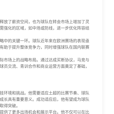
释放了薪资空间，也为球队在转会市场上增加了灵
需强化的区域，如中场或防线，进一步优化阵容结
略中的关键一环。球队近年来在欧洲赛场的表现亟
有助于提升整体竞争力，同时增强球队在国内联赛
际市场上的战略布局。通过达成买断协议，马竞与
球员交流、青训合作和商业运营方面奠定了基础，
技环境和挑战。他需要适应土超的比赛节奏、球队
成长具有重要意义。成功适应后，他有望成为球队
取得突破。
提供了更多出场机会和展示平台。他不仅可以在比