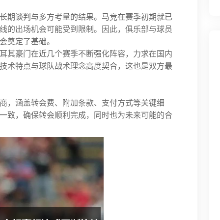
长期谈判与多方考量的结果。马竞在赛季初期就已
线的出场机会可能受到限制。因此，俱乐部与球员
会奠定了基础。
耳其豪门在近几个赛季不断强化阵容，力求在国内
技术特点与球队战术理念高度契合，这也是双方最
商，涵盖转会费、附加条款、支付方式等关键细
一致，确保转会顺利完成，同时也为未来可能的合