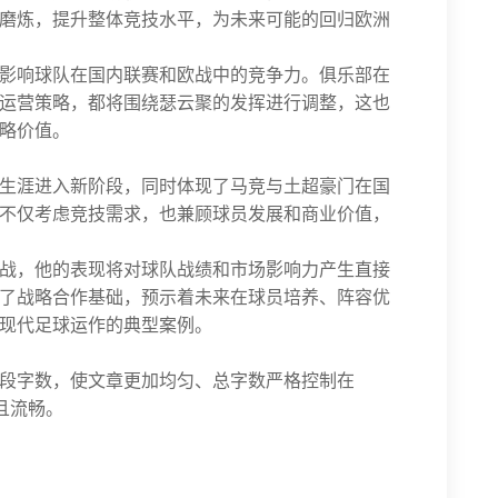
磨炼，提升整体竞技水平，为未来可能的回归欧洲
影响球队在国内联赛和欧战中的竞争力。俱乐部在
运营策略，都将围绕瑟云聚的发挥进行调整，这也
略价值。
生涯进入新阶段，同时体现了马竞与土超豪门在国
不仅考虑竞技需求，也兼顾球员发展和商业价值，
战，他的表现将对球队战绩和市场影响力产生直接
了战略合作基础，预示着未来在球员培养、阵容优
现代足球运作的典型案例。
每段字数，使文章更加均匀、总字数严格控制在
且流畅。