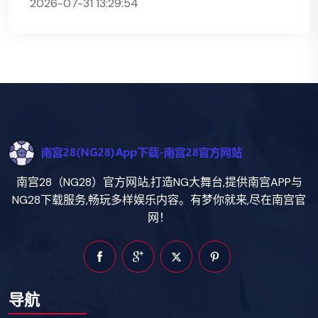
2026-07-31 13:29:54
南宫28（NG28）官方网站,打造NG大舞台,提供南宫APP与
NG28下载服务,畅玩多样娱乐内容。有梦你就来,尽在南宫官
网！
导航