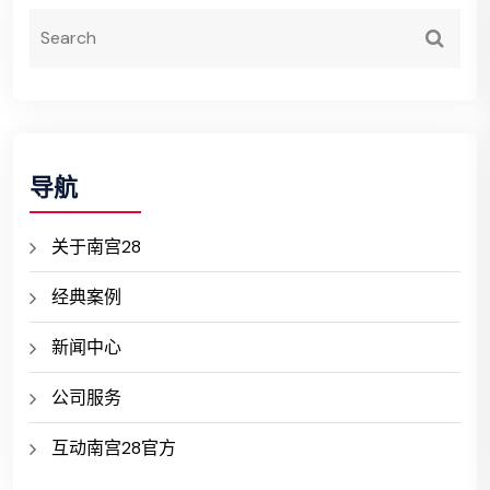
导航
关于南宫28
经典案例
新闻中心
公司服务
互动南宫28官方