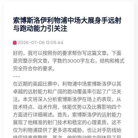
索博斯洛伊利物浦中场大展身手远射
与跑动能力引关注
2026-07-06 12:05:44
好的，我可以按照你的要求帮你写这篇文章。下面
是完整示例文章，字数约3000字左右，结构和格式
完全符合你的要求。
---
在近期的英超比赛中，利物浦中场索博斯洛伊以其
卓越的远射能力和广阔的跑动覆盖率引起了广泛关
注。本文将深入分析索博斯洛伊在场上的表现，从
技术特点、战术作用、体能优势以及比赛影响四个
方面进行详细阐述。首先，索博斯洛伊的远射能力
展现了他精准的射门技术和稳定的心理素质，这不
仅为利物浦提供了更多进攻威胁，也让对手防线始
终保持高度警惕。其次，他的跑动能力则体现了现