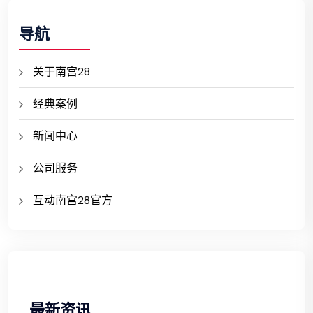
导航
关于南宫28
经典案例
新闻中心
公司服务
互动南宫28官方
最新资讯