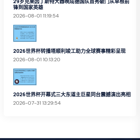
29岁克莱因丁斯特大器晚成德国队首秀破门从草根前
锋到国家英雄
2026-08-01 11:19:54
2026世界杯转播塔顺利竣工助力全球赛事精彩呈现
2026-08-01 10:13:20
2026世界杯开幕式三大东道主巨星同台震撼演出亮相
2026-07-31 13:29:54