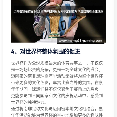
4、对世界杯整体氛围的促进
世界杯作为全球规模最大的体育赛事之一，不仅仅
是一场场比赛的竞争，更是一场全球文化的盛会。
迈阿密的南非足球嘉年华活动无疑将为整个世界杯
带来更多的文化色彩，丰富比赛之外的氛围。在嘉
年华期间，球迷们将不仅仅聚焦于赛场上的胜负，
更能参与到不同国家和文化的庆祝活动中，感受到
世界杯的独特魅力。
通过将南非足球文化与迈阿密本地文化相结合，嘉
年华活动能够为世界杯的举办地增加更多的趣味性