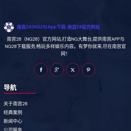
南宫28（NG28）官方网站,打造NG大舞台,提供南宫APP与
NG28下载服务,畅玩多样娱乐内容。有梦你就来,尽在南宫官
网！
导航
关于南宫28
经典案例
新闻中心
公司服务