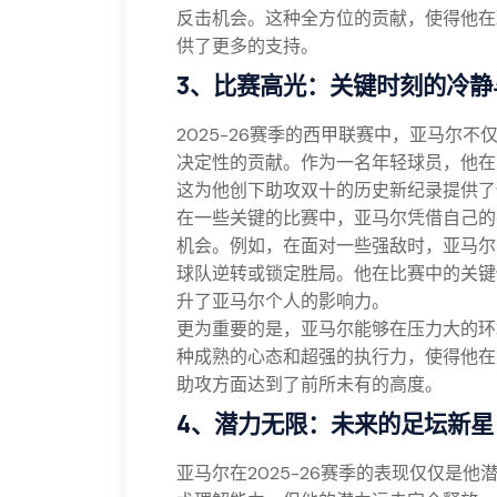
反击机会。这种全方位的贡献，使得他在
供了更多的支持。
3、比赛高光：关键时刻的冷静
2025-26赛季的西甲联赛中，亚马尔
决定性的贡献。作为一名年轻球员，他在
这为他创下助攻双十的历史新纪录提供了
在一些关键的比赛中，亚马尔凭借自己的
机会。例如，在面对一些强敌时，亚马尔
球队逆转或锁定胜局。他在比赛中的关键
升了亚马尔个人的影响力。
更为重要的是，亚马尔能够在压力大的环
种成熟的心态和超强的执行力，使得他在
助攻方面达到了前所未有的高度。
4、潜力无限：未来的足坛新星
亚马尔在2025-26赛季的表现仅仅是