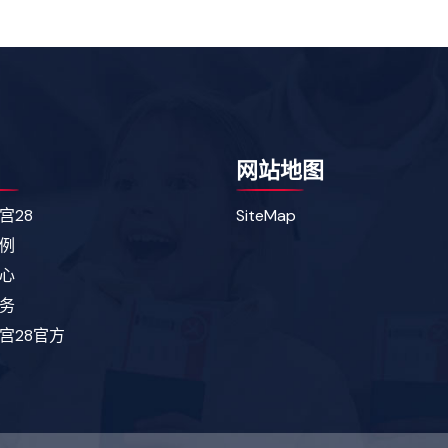
网站地图
宫28
SiteMap
例
心
务
宫28官方