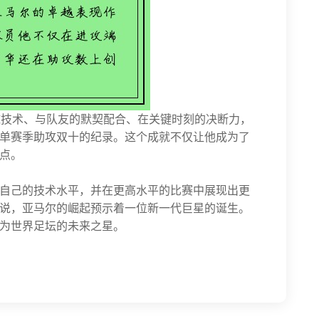
传球技术、与队友的默契配合、在关键时刻的决断力，
单赛季助攻双十的纪录。这个成就不仅让他成为了
点。
自己的技术水平，并在更高水平的比赛中展现出更
说，亚马尔的崛起预示着一位新一代巨星的诞生。
为世界足坛的未来之星。