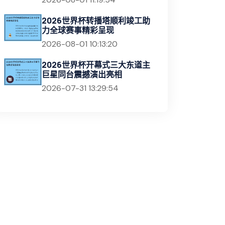
2026世界杯转播塔顺利竣工助
力全球赛事精彩呈现
2026-08-01 10:13:20
2026世界杯开幕式三大东道主
巨星同台震撼演出亮相
2026-07-31 13:29:54