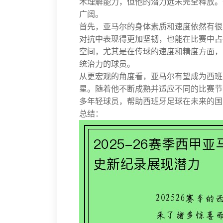
术理解能力，但他的潜力远未完全释放。
广阔。
首先，亚马尔的身体素质和速度依然有很
对抗中表现得更加坚韧，也能在比赛中占
空间，尤其是在传球的速度和精度方面，
统治力的球员。
从更宏观的角度看，亚马尔有望成为西班
星。随着他不断成熟并适应不同的比赛节
多年轻球员，帮助西班牙足球在未来的国
总结：