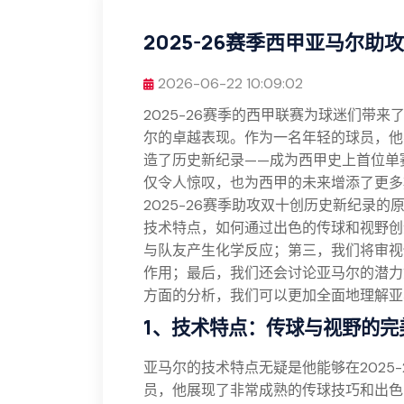
2025-26赛季西甲亚马尔
2026-06-22 10:09:02
2025-26赛季的西甲联赛为球迷们带
尔的卓越表现。作为一名年轻的球员，他
造了历史新纪录——成为西甲史上首位单
仅令人惊叹，也为西甲的未来增添了更多
2025-26赛季助攻双十创历史新纪录
技术特点，如何通过出色的传球和视野创
与队友产生化学反应；第三，我们将审视
作用；最后，我们还会讨论亚马尔的潜力
方面的分析，我们可以更加全面地理解亚
1、技术特点：传球与视野的完
亚马尔的技术特点无疑是他能够在2025
员，他展现了非常成熟的传球技巧和出色