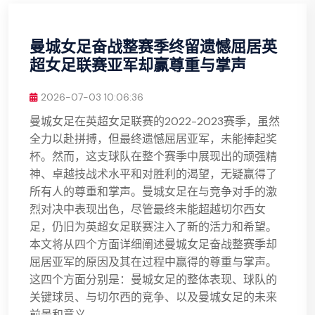
曼城女足奋战整赛季终留遗憾屈居英
超女足联赛亚军却赢尊重与掌声
2026-07-03 10:06:36
曼城女足在英超女足联赛的2022-2023赛季，虽然
全力以赴拼搏，但最终遗憾屈居亚军，未能捧起奖
杯。然而，这支球队在整个赛季中展现出的顽强精
神、卓越技战术水平和对胜利的渴望，无疑赢得了
所有人的尊重和掌声。曼城女足在与竞争对手的激
烈对决中表现出色，尽管最终未能超越切尔西女
足，仍旧为英超女足联赛注入了新的活力和希望。
本文将从四个方面详细阐述曼城女足奋战整赛季却
屈居亚军的原因及其在过程中赢得的尊重与掌声。
这四个方面分别是：曼城女足的整体表现、球队的
关键球员、与切尔西的竞争、以及曼城女足的未来
前景和意义。