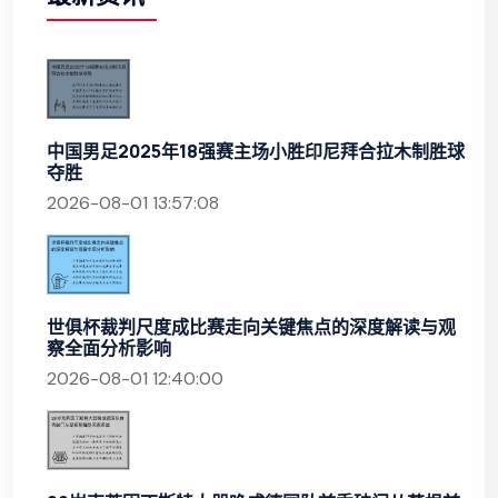
中国男足2025年18强赛主场小胜印尼拜合拉木制胜球
夺胜
2026-08-01 13:57:08
世俱杯裁判尺度成比赛走向关键焦点的深度解读与观
察全面分析影响
2026-08-01 12:40:00