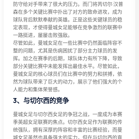
防守给对手带来了很大的压力。而门将芮切尔·汉普
森在多个关键比赛中扑出了对方的致命进攻，成为
球队背后默默奉献的英雄。正是这些关键球员的稳
定表现，才使得曼城女足能够在竞争激烈的联赛中
一路挺进，屡屡击败强敌。
尽管如此，曼城女足在一些比赛中仍然面临阵容不
整的问题，尤其是伤病困扰了部分主力球员的发
挥。加之在赛季的后期，球队体力有所下降，导致
部分关键比赛中未能发挥出最佳水平。尽管如此，
曼城女足的核心球员们在比赛中的努力和拼搏，依
然为球队带来了巨大的动力，展示了他们强大的个
人能力和集体荣誉感。
3、与切尔西的竞争
曼城女足与切尔西女足的争冠之战，一度成为本赛
季英超女足联赛的焦点。切尔西女足作为联赛的传
统强队，拥有深厚的阵容和丰富的比赛经验，而曼
城女足虽然也具备强大的实力，但在与切尔西的直