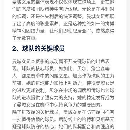
曼城女足的整体表现不仅仅体现在球场上，更在他
们的态度和团队精神中有所体现。无论是在胜利时
的低调，还是在失利后的快速调整，曼城女足都展
示出了高度的职业素养。正是这种始终如一的拼搏
精神和团结力量，让他们即使屈居亚军，依然赢得
了无数尊重。
2、球队的关键球员
曼城女足本赛季的成功离不开关键球员的出色表
现。球队的核心球员，如加比、贝尔、詹金森等
人，都是赛季中的闪耀之星。加比作为球队的主力
前锋，她的进球能力和场上判断力，使得曼城女足
的进攻更加锐利。贝尔在中场的调度和传球也为球
队的进攻提供了强有力的支持，她的稳定发挥成为
了曼城女足在赛季中保持竞争力的重要因素。
除了进攻端的关键球员，曼城女足在防守端同样有
一批值得信赖的球员。后防线上的哈特和贝斯基无
疑是球队防守的核心，她们的默契配合和高强度的