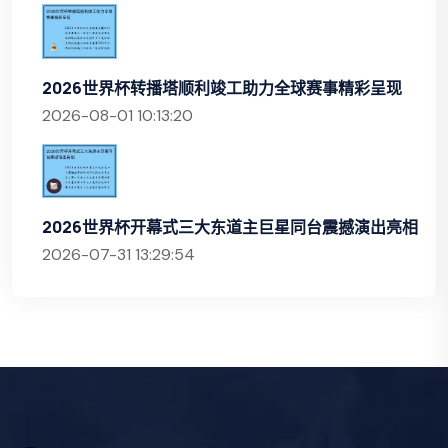
2026世界杯转播塔顺利竣工助力全球赛事精彩呈现
2026-08-01 10:13:20
2026世界杯开幕式三大东道主巨星同台震撼演出亮相
2026-07-31 13:29:54