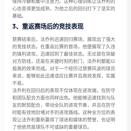
保持冷静和集中注意力。这种心理训练让法乔利的
心态变得更加成熟，为他之后的回归打下了坚实的
基础。
3、重返赛场后的竞技表现
禁赛结束后，法乔利迅速回归赛场，展现出了强大
的竞技状态。在重返比赛的首场，他便展现了久违
的锋利进攻，迅速回到了最佳状态。无论是在突破
对方防线，还是在关键时刻的射门，法乔利都能以
极高的效率完成。对于一个经历过禁赛风波的球员
来说，能够如此迅速适应比赛并且高效发挥，实属
不易。
法乔利在回归后的表现不仅体现在进攻端，在防守
和团队配合方面也同样出色。他能够迅速找到与队
友的默契配合，带动全队的进攻节奏，并且在防守
时能有效地封堵对手的进攻路线。这种全方位的表
现让法乔利重新赢得了球迷和媒体的赞誉，也证明
了他依然是球队不可或缺的重要球员。