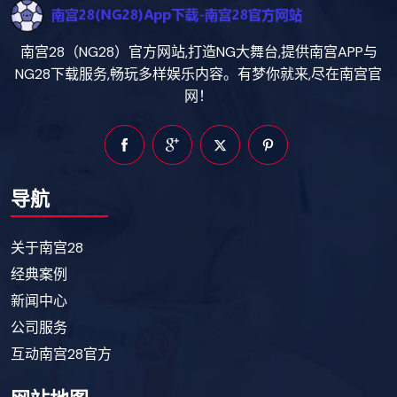
南宫28（NG28）官方网站,打造NG大舞台,提供南宫APP与
NG28下载服务,畅玩多样娱乐内容。有梦你就来,尽在南宫官
网！
导航
关于南宫28
经典案例
新闻中心
公司服务
互动南宫28官方