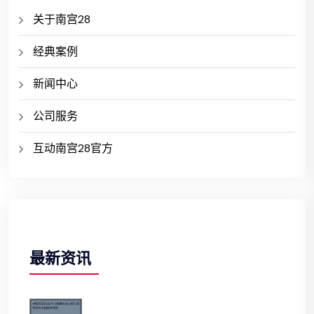
关于南宫28
经典案例
新闻中心
公司服务
互动南宫28官方
最新资讯